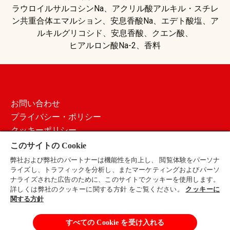
ラウロイルサルコシンNa、アクリル酸アルキル・スチレ
ン共重合体エマルション、安息香酸Na、エデト酸塩、ア
ルキルグリコシド、安息香酸、クエン酸、
ヒアルロン酸Na-2、香料
お問い合わせ
プライバシー・ポリシー
クッキーポリシー
ご利用条件
このサイトの Cookie
サイトマップ
弊社および弊社のパートナーは機能性を向上し、 閲覧体験をパーソナ
採用情報
ライズし、トラフィックを分析し、またマーケティングおよびパーソ
ナライズされた広告のために、このサイトでクッキーを使用します。
会社概要
詳しくは弊社のクッキーに関する方針 をご覧ください。
クッキーに
関する方針
すべての Cookie を受け入れる