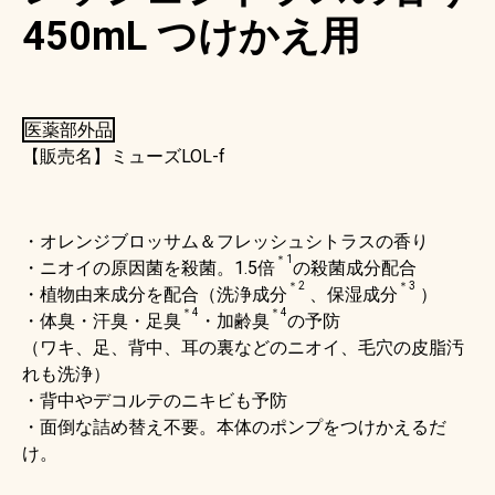
450mL つけかえ用
医薬部外品
【販売名】ミューズLOL-f
・オレンジブロッサム＆フレッシュシトラスの香り
＊1
・ニオイの原因菌を殺菌。1.5倍
の殺菌成分配合
＊2
＊3
・植物由来成分を配合（洗浄成分
、保湿成分
）
＊4
＊4
・体臭・汗臭・足臭
・加齢臭
の予防
（ワキ、足、背中、耳の裏などのニオイ、毛穴の皮脂汚
れも洗浄）
・背中やデコルテのニキビも予防
・面倒な詰め替え不要。本体のポンプをつけかえるだ
け。